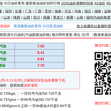
询
今日油价查询 最新柴油油价实时行情
2025油价调整时间表
92油价
9
建
|
深圳
|
甘肃
|
广东
|
广西
|
贵州
|
海南
|
河北
|
河南
|
湖北
|
湖南
|
吉林
海
|
山东
|
陕西
|
山西
|
四川
|
西藏
|
黑龙江
|
新疆
|
云南
|
国内汽油价格查
清油价
双清最新油价查询 今日双清油价
加入收藏夹以备随时
阳双清今日油价(汽油跟柴油价格) 每日即时更新 单位:元/升 （数据来源
微信扫描
#汽油
7.92
#汽油
8.41
#汽油
9.61
柴油
7.70
元/升-0.11元/升),大家相互转告油价重新下跌。
油价，提前知道
油价涨跌
725kg/L； 一升92号汽油为0.725千克
737g/ml 一升95号汽油为0.737千克
微信扫描
0.8600g/cm⒊之间 一升0#柴油大约是0.84千克