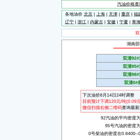
汽油价格查
各地油价
北京
|
上海
|
天津
|
重庆
|
福
辽宁
|
浙江
|
内蒙古
|
安徽
|
宁夏
|
青
双
湖南邵
双清92
双清95
双清98
双清0#
下次油价8月14日24时调整
目前预计下调120元/吨(0.09
微信扫描右侧二维码
查询最新
92汽油的平均密度为0.
95号汽油的密度为0.
0号柴油的密度在0.8400--