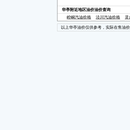
华亭附近地区油价油价查询
崆峒汽油价格
泾川汽油价格
灵
以上华亭油价仅供参考，实际在售油价