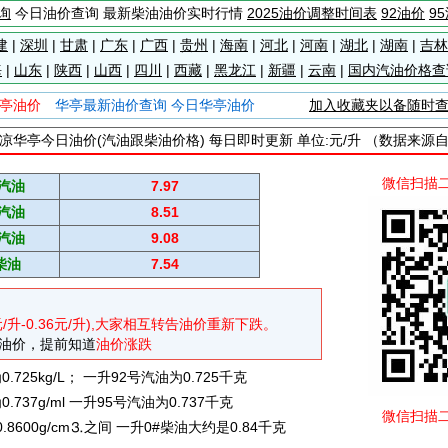
询
今日油价查询 最新柴油油价实时行情
2025油价调整时间表
92油价
9
建
|
深圳
|
甘肃
|
广东
|
广西
|
贵州
|
海南
|
河北
|
河南
|
湖北
|
湖南
|
吉林
海
|
山东
|
陕西
|
山西
|
四川
|
西藏
|
黑龙江
|
新疆
|
云南
|
国内汽油价格查
亭油价
华亭最新油价查询 今日华亭油价
加入收藏夹以备随时
凉华亭今日油价(汽油跟柴油价格) 每日即时更新 单位:元/升 （数据来源
微信扫描
#汽油
7.97
#汽油
8.51
#汽油
9.08
柴油
7.54
元/升-0.36元/升),大家相互转告油价重新下跌。
油价，提前知道
油价涨跌
725kg/L； 一升92号汽油为0.725千克
737g/ml 一升95号汽油为0.737千克
微信扫描
0.8600g/cm⒊之间 一升0#柴油大约是0.84千克