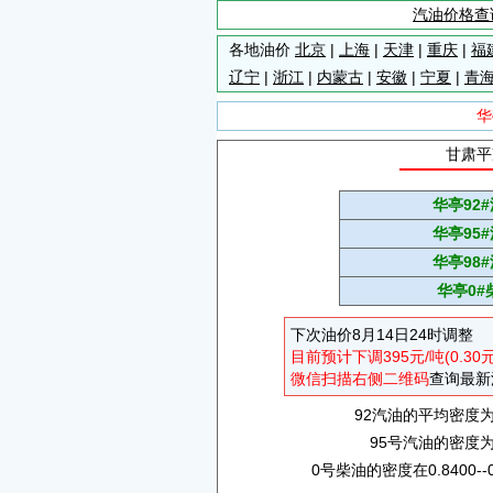
汽油价格查
各地油价
北京
|
上海
|
天津
|
重庆
|
福
辽宁
|
浙江
|
内蒙古
|
安徽
|
宁夏
|
青
华
甘肃平
华亭92
华亭95
华亭98
华亭0#
下次油价8月14日24时调整
目前预计下调395元/吨(0.30
微信扫描右侧二维码
查询最新
92汽油的平均密度为0.
95号汽油的密度为0.
0号柴油的密度在0.8400--