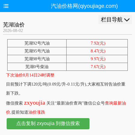
汽油价格网(qiyoujiage.com)
栏目导航
芜湖油价
2026-08-02
芜湖92号汽油
7.92(元)
芜湖95号汽油
8.47(元)
芜湖98号汽油
9.97(元)
芜湖0号柴油
7.67(元)
下次油价8月14日24时调整
目前预计下调120元/吨(0.09元/升-0.11元/升),大家相互转告油价重
新下跌。
zxyoujia
微信搜索
关注“最新油价查询”微信公众号
查询最新油
价
,提前知道
油价涨跌
点击复制 zxyoujia 到微信搜索