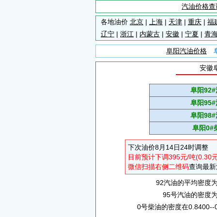
汽油价格查
各地油价
北京
|
上海
|
天津
|
重庆
|
福
辽宁
|
浙江
|
内蒙古
|
安徽
|
宁夏
|
青
阜阳汽油价格
安徽
阜阳92
阜阳95
阜阳98
阜阳0#
下次油价8月14日24时调整
目前预计下调395元/吨(0.30
微信扫描右侧二维码
查询最新
92汽油的平均密度为0.
95号汽油的密度为0.
0号柴油的密度在0.8400--