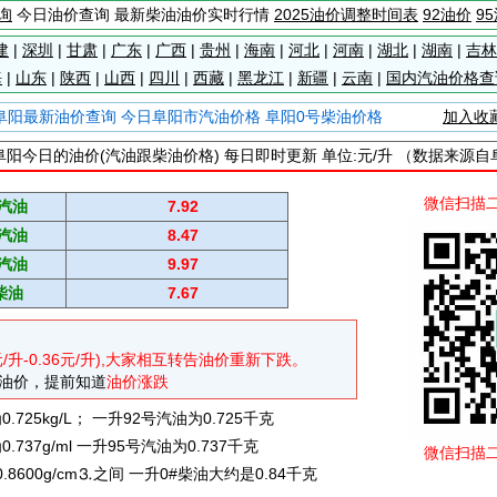
询
今日油价查询 最新柴油油价实时行情
2025油价调整时间表
92油价
9
建
|
深圳
|
甘肃
|
广东
|
广西
|
贵州
|
海南
|
河北
|
河南
|
湖北
|
湖南
|
吉林
海
|
山东
|
陕西
|
山西
|
四川
|
西藏
|
黑龙江
|
新疆
|
云南
|
国内汽油价格查
阜阳最新油价查询 今日阜阳市汽油价格 阜阳0号柴油价格
加入收
阜阳今日的油价(汽油跟柴油价格) 每日即时更新 单位:元/升 （数据来源自
微信扫描
#汽油
7.92
#汽油
8.47
#汽油
9.97
柴油
7.67
元/升-0.36元/升),大家相互转告油价重新下跌。
油价，提前知道
油价涨跌
725kg/L； 一升92号汽油为0.725千克
737g/ml 一升95号汽油为0.737千克
微信扫描
0.8600g/cm⒊之间 一升0#柴油大约是0.84千克