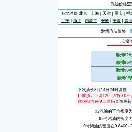
汽油价格查
各地油价
北京
|
上海
|
天津
|
重庆
|
福
辽宁
|
浙江
|
内蒙古
|
安徽
|
宁夏
|
青
滁州汽油价格
安徽
滁州92
滁州95
滁州98
滁州0#
下次油价8月14日24时调整
目前预计下调120元/吨(0.09
微信扫描右侧二维码
查询最新
92汽油的平均密度为0.
95号汽油的密度为0.
0号柴油的密度在0.8400--