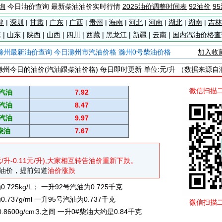
询
今日油价查询 最新柴油油价实时行情
2025油价调整时间表
92油价
9
建
|
深圳
|
甘肃
|
广东
|
广西
|
贵州
|
海南
|
河北
|
河南
|
湖北
|
湖南
|
吉林
海
|
山东
|
陕西
|
山西
|
四川
|
西藏
|
黑龙江
|
新疆
|
云南
|
国内汽油价格查
滁州最新油价查询 今日滁州市汽油价格 滁州0号柴油价格
加入收
滁州今日的油价(汽油跟柴油价格) 每日即时更新 单位:元/升 （数据来源自
微信扫描
#汽油
7.92
#汽油
8.47
#汽油
9.97
柴油
7.67
元/升-0.11元/升),大家相互转告油价重新下跌。
油价，提前知道
油价涨跌
725kg/L； 一升92号汽油为0.725千克
737g/ml 一升95号汽油为0.737千克
微信扫描
0.8600g/cm⒊之间 一升0#柴油大约是0.84千克