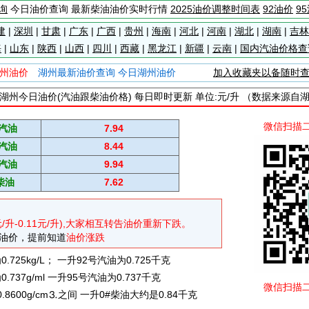
询
今日油价查询 最新柴油油价实时行情
2025油价调整时间表
92油价
9
建
|
深圳
|
甘肃
|
广东
|
广西
|
贵州
|
海南
|
河北
|
河南
|
湖北
|
湖南
|
吉林
海
|
山东
|
陕西
|
山西
|
四川
|
西藏
|
黑龙江
|
新疆
|
云南
|
国内汽油价格查
州油价
湖州最新油价查询 今日湖州油价
加入收藏夹以备随时
湖州今日油价(汽油跟柴油价格) 每日即时更新 单位:元/升 （数据来源自
微信扫描
#汽油
7.94
#汽油
8.44
#汽油
9.94
柴油
7.62
元/升-0.11元/升),大家相互转告油价重新下跌。
油价，提前知道
油价涨跌
725kg/L； 一升92号汽油为0.725千克
737g/ml 一升95号汽油为0.737千克
微信扫描
0.8600g/cm⒊之间 一升0#柴油大约是0.84千克