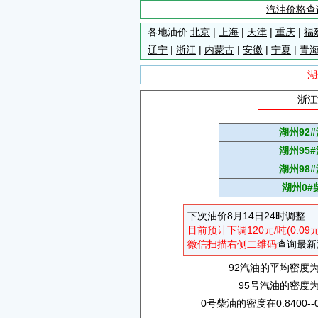
汽油价格查
各地油价
北京
|
上海
|
天津
|
重庆
|
福
辽宁
|
浙江
|
内蒙古
|
安徽
|
宁夏
|
青
湖
浙江
湖州92
湖州95
湖州98
湖州0#
下次油价8月14日24时调整
目前预计下调120元/吨(0.09
微信扫描右侧二维码
查询最新
92汽油的平均密度为0.
95号汽油的密度为0.
0号柴油的密度在0.8400--