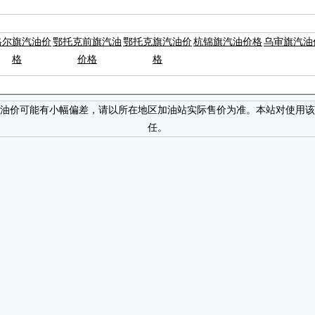
格尔旗汽油价
鄂托克前旗汽油
鄂托克旗汽油价
杭锦旗汽油价格
乌审旗汽油
格
价格
格
油价可能有小幅偏差，请以所在地区加油站实际售价为准。本站对使用该
任。