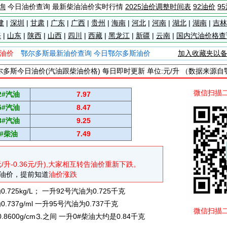
询
今日油价查询 最新柴油油价实时行情
2025油价调整时间表
92油价
9
建
|
深圳
|
甘肃
|
广东
|
广西
|
贵州
|
海南
|
河北
|
河南
|
湖北
|
湖南
|
吉林
海
|
山东
|
陕西
|
山西
|
四川
|
西藏
|
黑龙江
|
新疆
|
云南
|
国内汽油价格查
油价
鄂尔多斯最新油价查询 今日鄂尔多斯油价
加入收藏夹以
多斯今日油价(汽油跟柴油价格) 每日即时更新 单位:元/升 （数据来源
微信扫描
2#汽油
7.97
5#汽油
8.47
8#汽油
9.25
#柴油
7.49
元/升-0.36元/升),大家相互转告油价重新下跌。
油价，提前知道
油价涨跌
725kg/L； 一升92号汽油为0.725千克
737g/ml 一升95号汽油为0.737千克
微信扫描
0.8600g/cm⒊之间 一升0#柴油大约是0.84千克