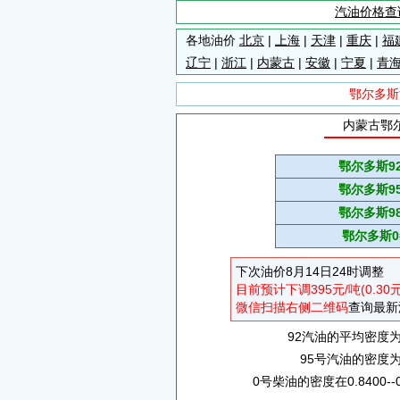
汽油价格查
各地油价
北京
|
上海
|
天津
|
重庆
|
福
辽宁
|
浙江
|
内蒙古
|
安徽
|
宁夏
|
青
鄂尔多斯
内蒙古鄂尔
鄂尔多斯9
鄂尔多斯9
鄂尔多斯9
鄂尔多斯0
下次油价8月14日24时调整
目前预计下调395元/吨(0.30
微信扫描右侧二维码
查询最新
92汽油的平均密度为0.
95号汽油的密度为0.
0号柴油的密度在0.8400--