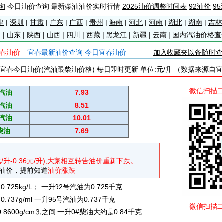
询
今日油价查询 最新柴油油价实时行情
2025油价调整时间表
92油价
9
建
|
深圳
|
甘肃
|
广东
|
广西
|
贵州
|
海南
|
河北
|
河南
|
湖北
|
湖南
|
吉林
海
|
山东
|
陕西
|
山西
|
四川
|
西藏
|
黑龙江
|
新疆
|
云南
|
国内汽油价格查
春油价
宜春最新油价查询 今日宜春油价
加入收藏夹以备随时
宜春今日油价(汽油跟柴油价格) 每日即时更新 单位:元/升 （数据来源自
微信扫描
#汽油
7.93
#汽油
8.51
#汽油
10.01
柴油
7.69
元/升-0.36元/升),大家相互转告油价重新下跌。
油价，提前知道
油价涨跌
725kg/L； 一升92号汽油为0.725千克
737g/ml 一升95号汽油为0.737千克
微信扫描
0.8600g/cm⒊之间 一升0#柴油大约是0.84千克