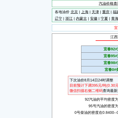
汽油价格查
各地油价
北京
|
上海
|
天津
|
重庆
|
福
辽宁
|
浙江
|
内蒙古
|
安徽
|
宁夏
|
青
宜
江西
宜春92
宜春95
宜春98
宜春0#
下次油价8月14日24时调整
目前预计下调395元/吨(0.30
微信扫描右侧二维码
查询最新
92汽油的平均密度为0.
95号汽油的密度为0.
0号柴油的密度在0.8400--