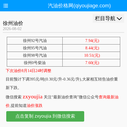
汽油价格网(qiyoujiage.com)
栏目导航
徐州油价
2026-08-02
徐州92号汽油
7.94(元)
徐州95号汽油
8.44(元)
徐州98号汽油
10.51(元)
徐州0号柴油
7.60(元)
下次油价8月14日24时调整
目前预计下调395元/吨(0.30元/升-0.36元/升),大家相互转告油价重
新下跌。
zxyoujia
微信搜索
关注“最新油价查询”微信公众号
查询最新油
价
,提前知道
油价涨跌
点击复制 zxyoujia 到微信搜索