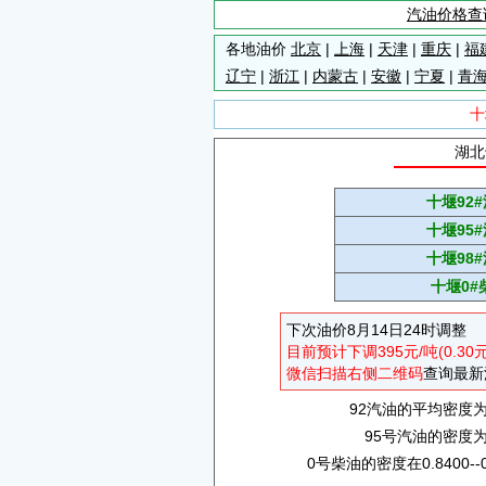
汽油价格查
各地油价
北京
|
上海
|
天津
|
重庆
|
福
辽宁
|
浙江
|
内蒙古
|
安徽
|
宁夏
|
青
十
湖北
十堰92
十堰95
十堰98
十堰0#
下次油价8月14日24时调整
目前预计下调395元/吨(0.30
微信扫描右侧二维码
查询最新
92汽油的平均密度为0.
95号汽油的密度为0.
0号柴油的密度在0.8400--