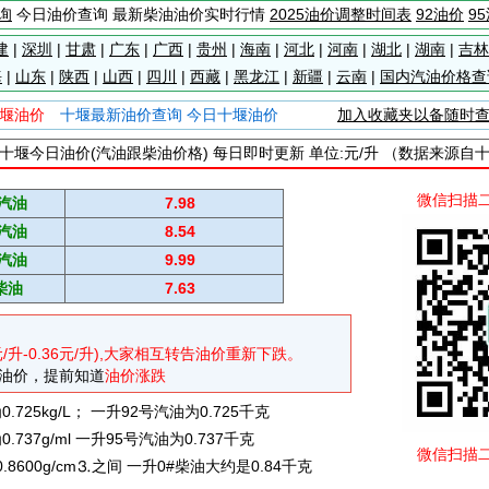
询
今日油价查询 最新柴油油价实时行情
2025油价调整时间表
92油价
9
建
|
深圳
|
甘肃
|
广东
|
广西
|
贵州
|
海南
|
河北
|
河南
|
湖北
|
湖南
|
吉林
海
|
山东
|
陕西
|
山西
|
四川
|
西藏
|
黑龙江
|
新疆
|
云南
|
国内汽油价格查
堰油价
十堰最新油价查询 今日十堰油价
加入收藏夹以备随时
十堰今日油价(汽油跟柴油价格) 每日即时更新 单位:元/升 （数据来源自
微信扫描
#汽油
7.98
#汽油
8.54
#汽油
9.99
柴油
7.63
元/升-0.36元/升),大家相互转告油价重新下跌。
油价，提前知道
油价涨跌
725kg/L； 一升92号汽油为0.725千克
737g/ml 一升95号汽油为0.737千克
微信扫描
0.8600g/cm⒊之间 一升0#柴油大约是0.84千克