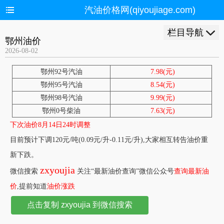
汽油价格网(qiyoujiage.com)
栏目导航
鄂州油价
2026-08-02
鄂州92号汽油
7.98(元)
鄂州95号汽油
8.54(元)
鄂州98号汽油
9.99(元)
鄂州0号柴油
7.63(元)
下次油价8月14日24时调整
目前预计下调120元/吨(0.09元/升-0.11元/升),大家相互转告油价重
新下跌。
zxyoujia
微信搜索
关注“最新油价查询”微信公众号
查询最新油
价
,提前知道
油价涨跌
点击复制 zxyoujia 到微信搜索