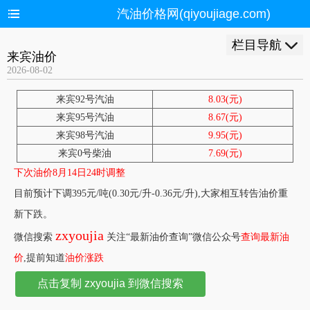
汽油价格网(qiyoujiage.com)
栏目导航
来宾油价
2026-08-02
来宾92号汽油
8.03(元)
来宾95号汽油
8.67(元)
来宾98号汽油
9.95(元)
来宾0号柴油
7.69(元)
下次油价8月14日24时调整
目前预计下调395元/吨(0.30元/升-0.36元/升),大家相互转告油价重
新下跌。
zxyoujia
微信搜索
关注“最新油价查询”微信公众号
查询最新油
价
,提前知道
油价涨跌
点击复制 zxyoujia 到微信搜索