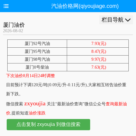
汽油价格网(qiyoujiage.com)
栏目导航
厦门油价
2026-08-02
厦门92号汽油
7.93(元)
厦门95号汽油
8.47(元)
厦门98号汽油
9.97(元)
厦门0号柴油
7.63(元)
下次油价8月14日24时调整
目前预计下调120元/吨(0.09元/升-0.11元/升),大家相互转告油价重
新下跌。
zxyoujia
微信搜索
关注“最新油价查询”微信公众号
查询最新油
价
,提前知道
油价涨跌
点击复制 zxyoujia 到微信搜索