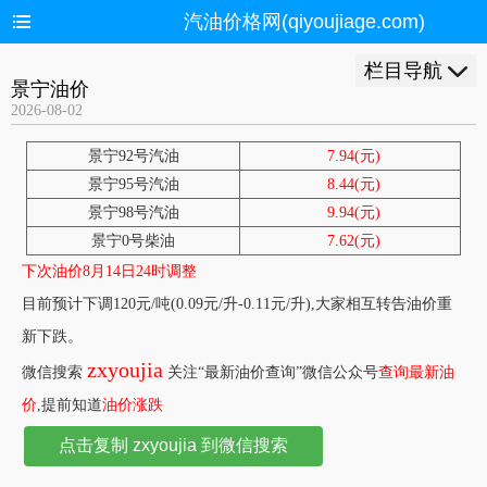
汽油价格网(qiyoujiage.com)
栏目导航
景宁油价
2026-08-02
景宁92号汽油
7.94(元)
景宁95号汽油
8.44(元)
景宁98号汽油
9.94(元)
景宁0号柴油
7.62(元)
下次油价8月14日24时调整
目前预计下调120元/吨(0.09元/升-0.11元/升),大家相互转告油价重
新下跌。
zxyoujia
微信搜索
关注“最新油价查询”微信公众号
查询最新油
价
,提前知道
油价涨跌
点击复制 zxyoujia 到微信搜索